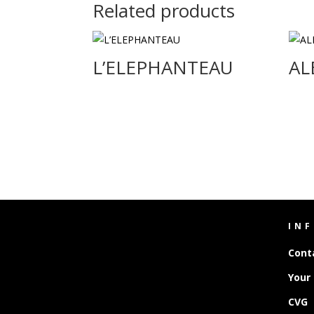
Related products
L’ELEPHANTEAU
AL
IN
Cont
Your
CVG