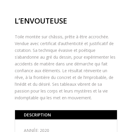
L’ENVOUTEUSE
Toile montée sur châssis, prête à être accrochée.
Vendue avec certificat d’authenticité et justificatif de
cotation. Sa technique évasive et poétique
s’abandonne au gré du dessin, pour expérimenter les
accidents de matière dans une démarche qui fait
confiance aux éléments. Le résultat réinvente un
rêve, à la frontière du concret et de l’improbable, de
l’inédit et du désiré. Ses tableaux vibrent de sa
passion pour les corps et leurs mystères et la vie
indomptable qui les met en mouvement.
DESCRIPTION
ANNÉE: 2020