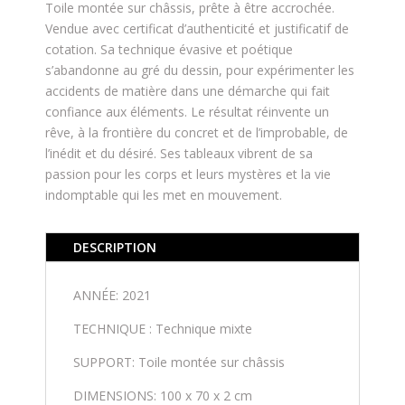
Toile montée sur châssis, prête à être accrochée.
Vendue avec certificat d’authenticité et justificatif de
cotation. Sa technique évasive et poétique
s’abandonne au gré du dessin, pour expérimenter les
accidents de matière dans une démarche qui fait
confiance aux éléments. Le résultat réinvente un
rêve, à la frontière du concret et de l’improbable, de
l’inédit et du désiré. Ses tableaux vibrent de sa
passion pour les corps et leurs mystères et la vie
indomptable qui les met en mouvement.
DESCRIPTION
ANNÉE: 2021
TECHNIQUE : Technique mixte
SUPPORT: Toile montée sur châssis
DIMENSIONS: 100 x 70 x 2 cm