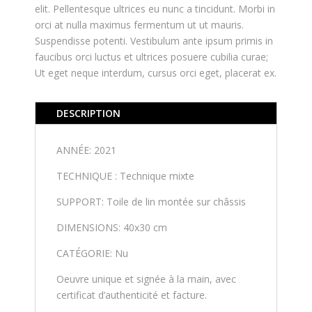
elit. Pellentesque ultrices eu nunc a tincidunt. Morbi in
orci at nulla maximus fermentum ut ut mauris.
Suspendisse potenti. Vestibulum ante ipsum primis in
faucibus orci luctus et ultrices posuere cubilia curae;
Ut eget neque interdum, cursus orci eget, placerat ex.
DESCRIPTION
ANNÉE: 2021
TECHNIQUE : Technique mixte
SUPPORT: Toile de lin montée sur châssis
DIMENSIONS: 40x30 cm
CATÉGORIE: Nu
Oeuvre unique et signée à la main, avec
certificat d’authenticité et facture.