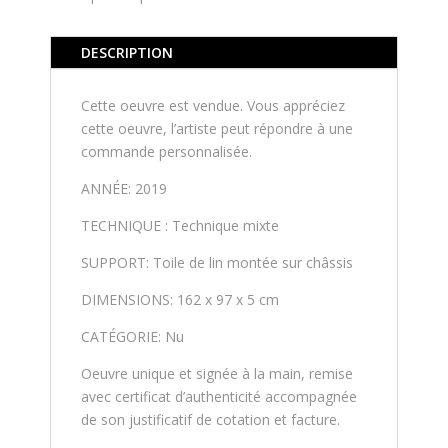
DESCRIPTION
Cette oeuvre est vendue. Vous appréciez
cette oeuvre, l’artiste peut répondre à une
commande personnalisée.
ANNÉE: 2019
TECHNIQUE : Technique mixte
SUPPORT: Toile de lin montée sur châssis
DIMENSIONS: 162 x 97 x 5 cm
CATÉGORIE: Nu
Oeuvre unique et signée à la main, remise
avec certificat d’authenticité accompagnée
de son justificatif de cotation et facture.