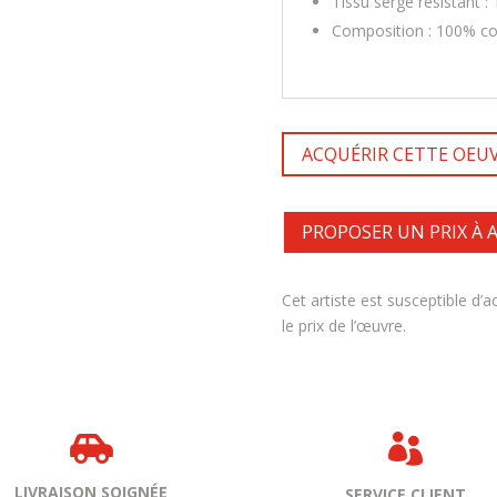
Tissu sergé résistant 
Composition : 100% c
ACQUÉRIR CETTE OEU
PROPOSER UN PRIX À
Cet artiste est susceptible d’
le prix de l’œuvre.


LIVRAISON SOIGNÉE
SERVICE CLIENT