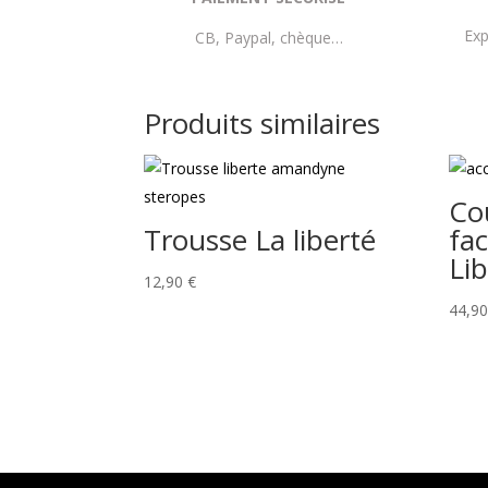
Exp
CB, Paypal, chèque…
Produits similaires
Co
Trousse La liberté
fac
Li
12,90
€
44,9