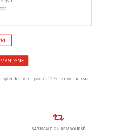
: 195g/m2
oton
VRE
 AMANDYNE
accepter des offres jusqu’à 15 % de réduction sur

SATISFAIT OU REMBOURSÉ