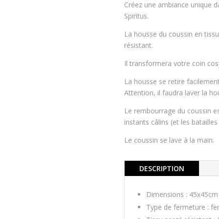
Créez une ambiance unique dan
Spiritus.
La housse du coussin en tissu
résistant.
Il transformera votre coin cosy
La housse se retire facilemen
Attention, il faudra laver la ho
Le rembourrage du coussin est
instants câlins (et les batailles 
Le coussin se lave à la main.
DESCRIPTION
Dimensions : 45x45cm
Type de fermeture : fe