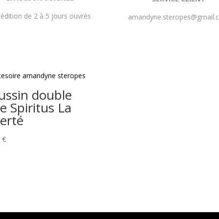
édition de 2 à 5 jours ouvrés
amandyne.steropes@gmail.
ussin double
e Spiritus La
berté
0
€